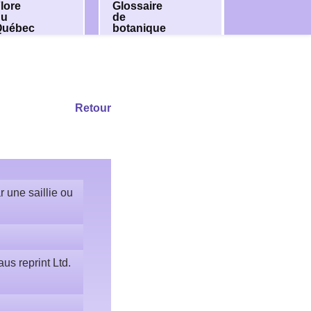
lore
Glossaire
du
de
Québec
botanique
Retour
 une saillie ou
us reprint Ltd.