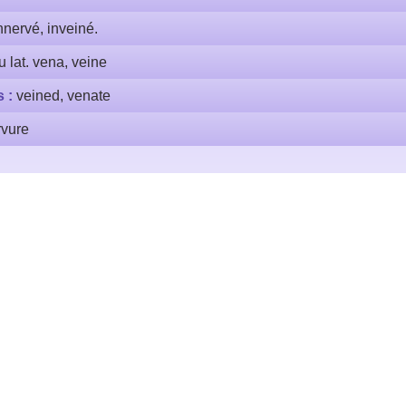
nnervé, inveiné.
u lat. vena, veine
s :
veined, venate
rvure