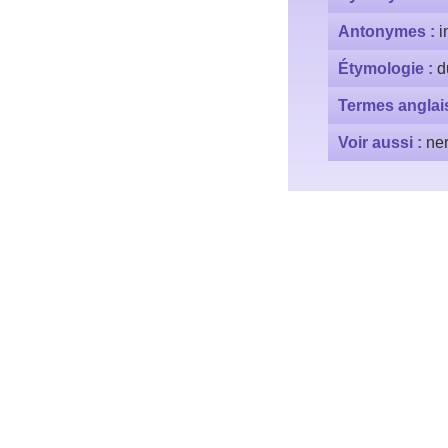
Antonymes :
i
Étymologie :
d
Termes anglai
Voir aussi :
ne