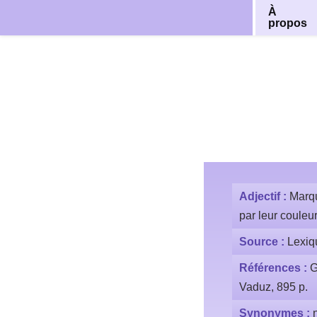
À
propos
Aller
au
contenu
Adjectif :
Marqu
par leur couleur
Source :
Lexiq
Références :
G
Vaduz, 895 p.
Synonymes :