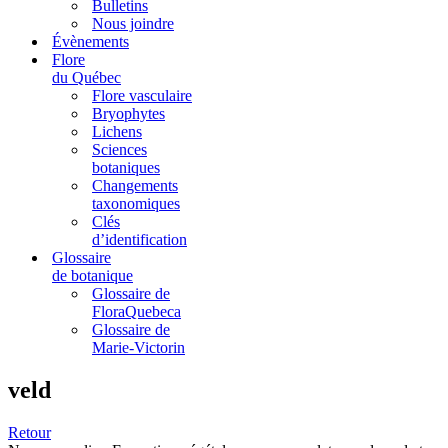
Bulletins
Nous joindre
Évènements
Flore
du Québec
Flore vasculaire
Bryophytes
Lichens
Sciences
botaniques
Changements
taxonomiques
Clés
d’identification
Glossaire
de botanique
Glossaire de
FloraQuebeca
Glossaire de
Marie-Victorin
veld
Retour