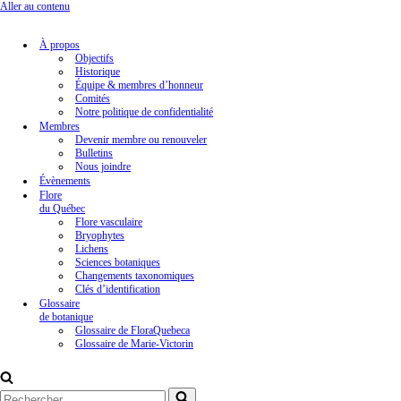
Aller au contenu
À propos
Objectifs
Historique
Équipe & membres d’honneur
Comités
Notre politique de confidentialité
Membres
Devenir membre ou renouveler
Bulletins
Nous joindre
Évènements
Flore
du Québec
Flore vasculaire
Bryophytes
Lichens
Sciences botaniques
Changements taxonomiques
Clés d’identification
Glossaire
de botanique
Glossaire de FloraQuebeca
Glossaire de Marie-Victorin
Rechercher...