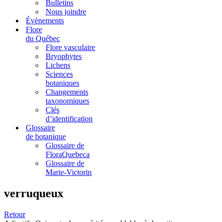
Bulletins
Nous joindre
Évènements
Flore
du Québec
Flore vasculaire
Bryophytes
Lichens
Sciences
botaniques
Changements
taxonomiques
Clés
d’identification
Glossaire
de botanique
Glossaire de
FloraQuebeca
Glossaire de
Marie-Victorin
verruqueux
Retour