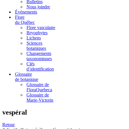
Bulletins
Nous joindre
Évènements
Flore
du Québec
Flore vasculaire
Bryophytes
Lichens
Sciences
botaniques
Changements
taxonomiques
Clés
d’identification
Glossaire
de botanique
Glossaire de
FloraQuebeca
Glossaire de
Marie-Victorin
vespéral
Retour