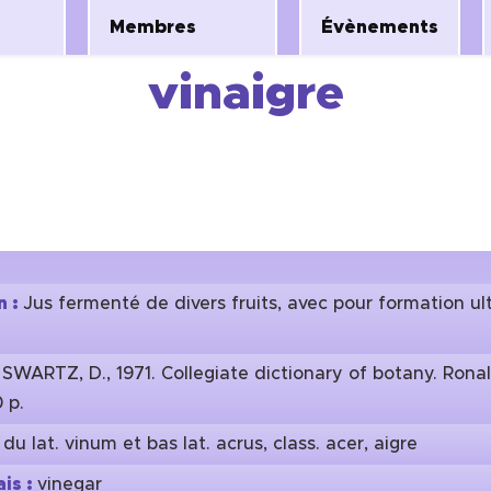
Membres
Évènements
vinaigre
n :
Jus fermenté de divers fruits, avec pour formation ul
:
SWARTZ, D., 1971. Collegiate dictionary of botany. Rona
 p.
:
du lat. vinum et bas lat. acrus, class. acer, aigre
is :
vinegar