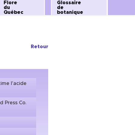
Flore
Glossaire
du
de
Québec
botanique
Retour
time l'acide
ld Press Co.