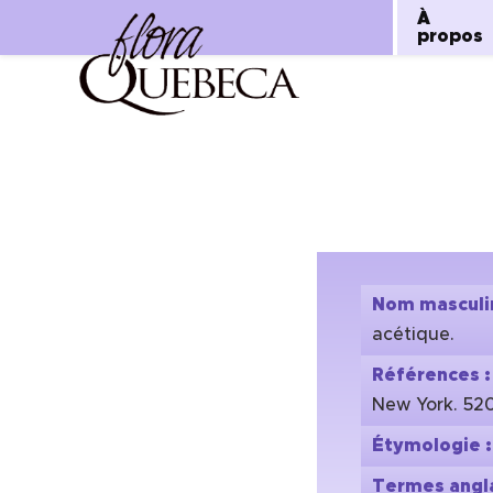
À
propos
Aller
au
contenu
Nom masculi
acétique.
Références 
New York. 520
Étymologie 
Termes angla