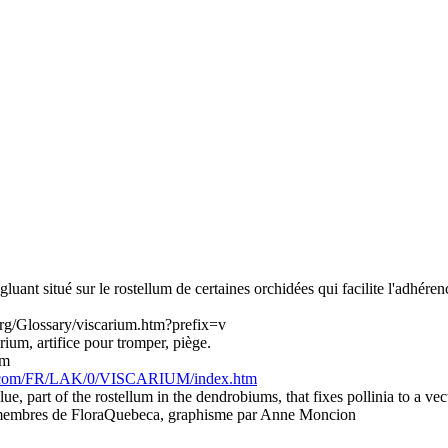
 gluant situé sur le rostellum de certaines orchidées qui facilite l'adhére
/Glossary/viscarium.htm?prefix=v
arium, artifice pour tromper, piège.
um
.com/FR/LAK/0/VISCARIUM/index.htm
lue, part of the rostellum in the dendrobiums, that fixes pollinia to a vec
es membres de FloraQuebeca, graphisme par Anne Moncion