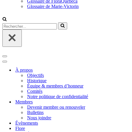
Glossaire de FloraQuebeca
Glossaire de Marie-Victorin
Rechercher...
Menu
de
Menu
navigation
de
À propos
navigation
Objectifs
Historique
Équipe & membres d’honneur
Comités
Notre politique de confidentialité
Membres
Devenir membre ou renouveler
Bulletins
Nous joindre
Évènements
Flore