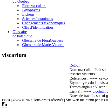
du Québec
Flore vasculaire
Bryophytes
Lichens
Sciences botaniques
Changements taxonomiques
Clés d’identification
Glossaire
de botanique
Glossaire de FloraQuebeca
Glossaire de Marie-Victorin
viscarium
Retour
Nom masculin :
Petit sac
insectes visiteurs.
Références :
www.kew.org
Étymologie :
du lat. visc
Termes anglais :
Viscari
Lien(s) :
www.dicolatin
Notes de travail :
sac of g
Tous droits réservés | Site web maintenu par l
FloraQuebeca © 2022