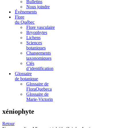
Bulletins
Nous joindre
Évènements
Flore
du Québec
Flore vasculaire
Bryophytes
Lichens
Sciences
botaniques
Changements
taxonomiques
Clés
d’identification
Glossaire
de botanique
Glossaire de
FloraQuebeca
Glossaire de
Marie-Victorin
xéniophyte
Retour