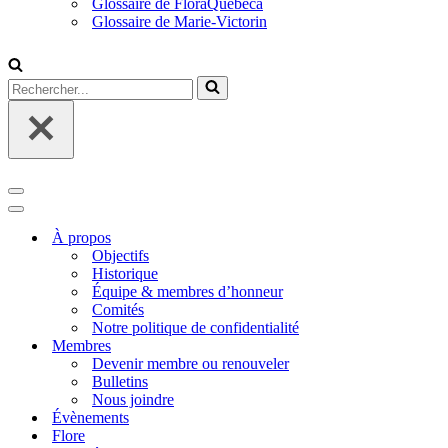
Glossaire de FloraQuebeca
Glossaire de Marie-Victorin
Rechercher...
Menu
de
Menu
navigation
de
À propos
navigation
Objectifs
Historique
Équipe & membres d’honneur
Comités
Notre politique de confidentialité
Membres
Devenir membre ou renouveler
Bulletins
Nous joindre
Évènements
Flore