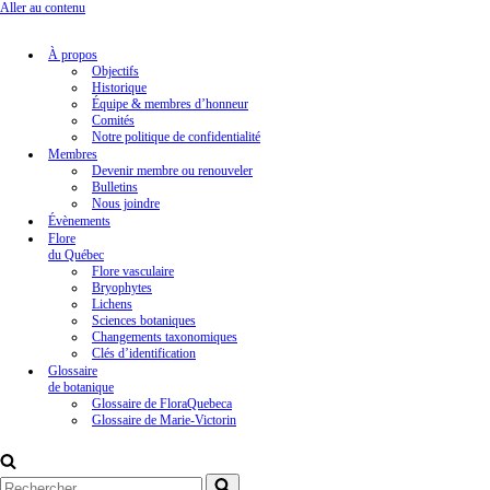
Aller au contenu
À propos
Objectifs
Historique
Équipe & membres d’honneur
Comités
Notre politique de confidentialité
Membres
Devenir membre ou renouveler
Bulletins
Nous joindre
Évènements
Flore
du Québec
Flore vasculaire
Bryophytes
Lichens
Sciences botaniques
Changements taxonomiques
Clés d’identification
Glossaire
de botanique
Glossaire de FloraQuebeca
Glossaire de Marie-Victorin
Rechercher...