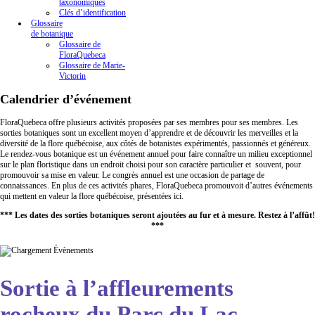
taxonomiques
Clés d’identification
Glossaire
de botanique
Glossaire de
FloraQuebeca
Glossaire de Marie-
Victorin
Calendrier d’événement
FloraQuebeca offre plusieurs activités proposées par ses membres pour ses membres. Les
sorties botaniques sont un excellent moyen d’apprendre et de découvrir les merveilles et la
diversité de la flore québécoise, aux côtés de botanistes expérimentés, passionnés et généreux.
Le rendez-vous botanique est un événement annuel pour faire connaître un milieu exceptionnel
sur le plan floristique dans un endroit choisi pour son caractère particulier et souvent, pour
promouvoir sa mise en valeur. Le congrès annuel est une occasion de partage de
connaissances. En plus de ces activités phares, FloraQuebeca promouvoit d’autres événements
qui mettent en valeur la flore québécoise, présentées ici.
*** Les dates des sorties botaniques seront ajoutées au fur et à mesure. Restez à l’affût!
***
Sortie à l’affleurements
rocheux du Parc du Lac