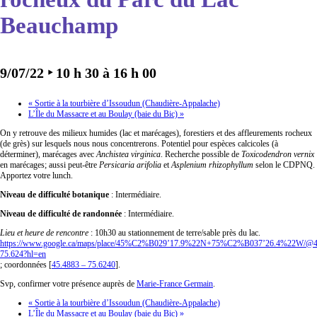
Beauchamp
9/07/22 ‣ 10 h 30
à
16 h 00
«
Sortie à la tourbière d’Issoudun (Chaudière-Appalache)
L’Île du Massacre et au Boulay (baie du Bic)
»
On y retrouve des milieux humides (lac et marécages), forestiers et des affleurements rocheux
(de grès) sur lesquels nous nous concentrerons. Potentiel pour espèces calcicoles (à
déterminer), marécages avec
Anchistea virginica
. Recherche possible de
Toxicodendron vernix
en marécages; aussi peut-être
Persicaria arifolia
et
Asplenium rhizophyllum
selon le CDPNQ.
Apportez votre lunch.
Niveau de difficulté botanique
: Intermédiaire.
Niveau de difficulté de randonnée
: Intermédiaire.
Lieu et heure de rencontre
: 10h30 au stationnement de terre/sable près du lac.
https://www.google.ca/maps/place/45%C2%B029’17.9%22N+75%C2%B037’26.4%22W/@45.
75.624?hl=en
; coordonnées [
45.4883 – 75.6240
].
Svp, confirmer votre présence auprès de
Marie-France Germain
.
«
Sortie à la tourbière d’Issoudun (Chaudière-Appalache)
L’Île du Massacre et au Boulay (baie du Bic)
»