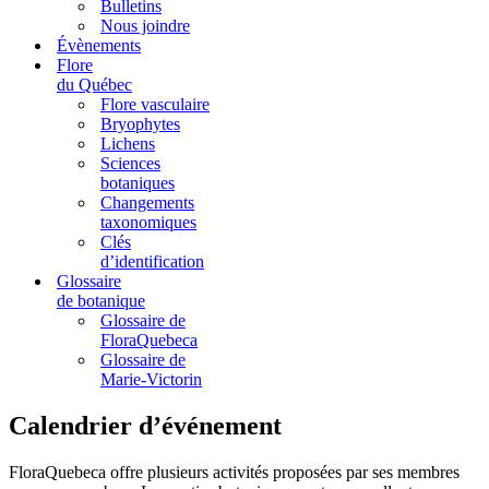
Bulletins
Nous joindre
Évènements
Flore
du Québec
Flore vasculaire
Bryophytes
Lichens
Sciences
botaniques
Changements
taxonomiques
Clés
d’identification
Glossaire
de botanique
Glossaire de
FloraQuebeca
Glossaire de
Marie-Victorin
Calendrier d’événement
FloraQuebeca offre plusieurs activités proposées par ses membres